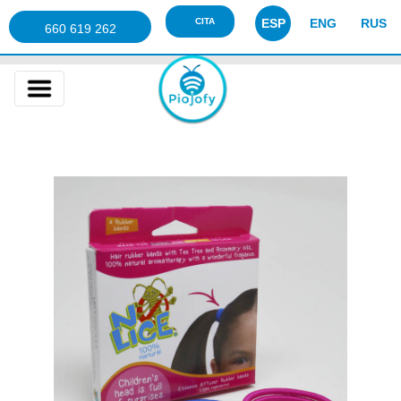
CITA
ESP
ENG
RUS
660 619 262